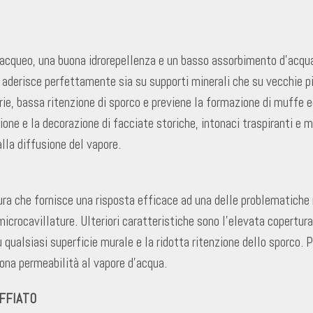
 acqueo, una buona idrorepellenza e un basso assorbimento d’acqua
aderisce perfettamente sia su supporti minerali che su vecchie pi
ie, bassa ritenzione di sporco e previene la formazione di muffe e
ione e la decorazione di facciate storiche, intonaci traspiranti e m
lla diffusione del vapore.
ura che fornisce una risposta efficace ad una delle problematiche ri
icrocavillature. Ulteriori caratteristiche sono l’elevata copertura, 
u qualsiasi superficie murale e la ridotta ritenzione dello sporco. 
ona permeabilità al vapore d’acqua.
FFIATO